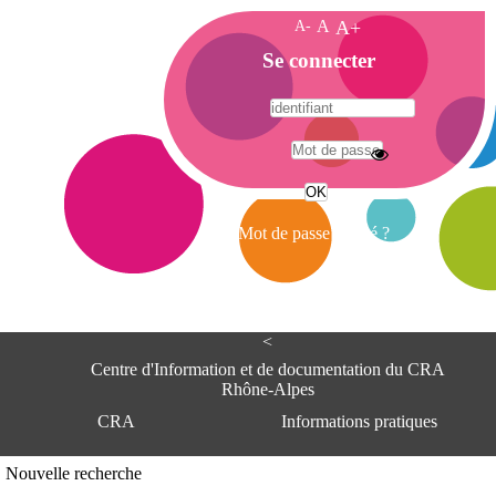
A-
A
A+
A
Se connecter
c
c
u
e
A
i
d
l
r
Mot de passe oublié ?
e
s
s
e
<
C
e
Centre d'Information et de documentation du CRA
n
Rhône-Alpes
t
CRA
Informations pratiques
r
e
d
Adresse
Nouvelle recherche
'
Centre d'information et de documentat