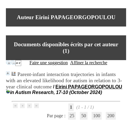
I
du CRA Rhône-Alpes
n
Centre Hospitalier le Vinatier
f
bât 211
Auteur Eirini PAPAGEORGOPOULOU
o
95, Bd Pinel
r
69678 Bron Cedex
m
Horaires
a
Lundi au Vendredi
t
9h00-12h00 13h30-16h00
Documents disponibles écrits par cet auteur
i
Contact
o
(
1
)
Tél:
+33(0)4 37 91 54 65
n
Fax:
+33(0)4 37 91 54 37
e
Faire une suggestion
Affiner la recherche
Mail
t
d
Parent-infant interaction trajectories in infants
e
with an elevated likelihood for autism in relation to 3-
D
year clinical outcome
o
/
Eirini PAPAGEORGOPOULOU
c
in Autism Research, 17-10 (October 2024)
u
m
1
(1 - 1 / 1)
e
n
Par page :
25
50
100
200
t
a
t