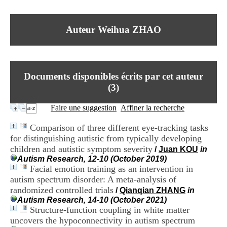
I
du CRA Rhône-Alpes
n
Centre Hospitalier le Vinatier
f
bât 211
Auteur Weihua ZHAO
o
95, Bd Pinel
r
69678 Bron Cedex
m
Horaires
a
Lundi au Vendredi
t
9h00-12h00 13h30-16h00
Documents disponibles écrits par cet auteur
i
Contact
o
(
3
)
Tél:
+33(0)4 37 91 54 65
n
Fax:
+33(0)4 37 91 54 37
e
Faire une suggestion
Affiner la recherche
Mail
t
d
Comparison of three different eye-tracking tasks
e
for distinguishing autistic from typically developing
D
children and autistic symptom severity
o
/
Juan KOU
in
c
Autism Research, 12-10 (October 2019)
u
Facial emotion training as an intervention in
m
autism spectrum disorder: A meta-analysis of
e
randomized controlled trials
/
Qianqian ZHANG
in
n
Autism Research, 14-10 (October 2021)
t
Structure-function coupling in white matter
a
uncovers the hypoconnectivity in autism spectrum
t