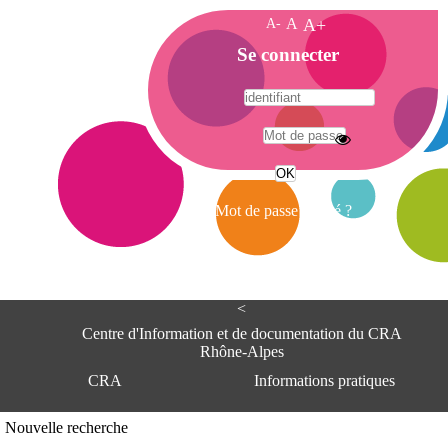
A-
A
A+
A
Se connecter
c
c
u
e
A
i
d
l
r
Mot de passe oublié ?
e
s
s
e
<
C
e
Centre d'Information et de documentation du CRA
n
Rhône-Alpes
t
CRA
Informations pratiques
r
e
d
Adresse
Nouvelle recherche
'
Centre d'information et de documentat