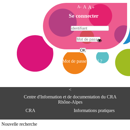
A-
A
A+
A
Se connecter
c
c
u
e
A
i
d
l
r
Mot de passe oublié ?
e
s
s
e
<
C
e
Centre d'Information et de documentation du CRA
n
Rhône-Alpes
t
CRA
Informations pratiques
r
e
d
Adresse
Nouvelle recherche
'
Centre d'information et de documentat