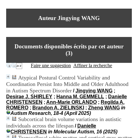
I
du CRA Rhône-Alpes
n
Centre Hospitalier le Vinatier
f
bât 211
Auteur Jingying WANG
o
95, Bd Pinel
r
69678 Bron Cedex
m
Horaires
a
Lundi au Vendredi
t
9h00-12h00 13h30-16h00
Documents disponibles écrits par cet auteur
i
Contact
o
(
3
)
Tél:
+33(0)4 37 91 54 65
n
Fax:
+33(0)4 37 91 54 37
e
Faire une suggestion
Affiner la recherche
Mail
t
d
Atypical Postural Control Variability and
e
Coordination Persist Into Middle and Older Adulthood
D
in Autism Spectrum Disorder
o
/
Jingying WANG
;
c
Desirae J. SHIRLEY
;
Hanna M. GEMMELL
;
Danielle
u
CHRISTENSEN
;
Ann-Marie ORLANDO
;
Regilda A.
m
ROMERO
;
Brandon A. ZIELINSKI
;
Zheng WANG
in
e
Autism Research, 18-4 (April 2025)
n
Subcortical brain volume variations in autistic
t
individuals across the lifespan
/
Danielle
a
CHRISTENSEN
in Molecular Autism, 16 (2025)
t
Transcallosal white matter and cortical gray matter