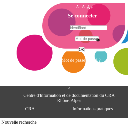
A-
A
A+
A
Se connecter
c
c
u
e
A
i
d
l
r
Mot de passe oublié ?
e
s
s
e
<
C
e
Centre d'Information et de documentation du CRA
n
Rhône-Alpes
t
CRA
Informations pratiques
r
e
d
Adresse
Nouvelle recherche
'
Centre d'information et de documentat