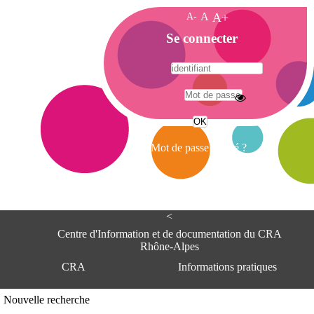
A-
A
A+
A
Se connecter
c
c
u
e
A
i
d
l
r
Mot de passe oublié ?
e
s
s
e
<
C
e
Centre d'Information et de documentation du CRA
n
Rhône-Alpes
t
CRA
Informations pratiques
r
e
d
Adresse
Nouvelle recherche
'
Centre d'information et de documentat