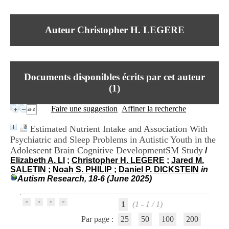
I
du CRA Rhône-Alpes
n
Centre Hospitalier le Vinatier
f
bât 211
Auteur Christopher H. LEGERE
o
95, Bd Pinel
r
69678 Bron Cedex
m
Horaires
a
Lundi au Vendredi
t
9h00-12h00 13h30-16h00
Documents disponibles écrits par cet auteur
i
Contact
o
(
1
)
Tél:
+33(0)4 37 91 54 65
n
Fax:
+33(0)4 37 91 54 37
e
Faire une suggestion
Affiner la recherche
Mail
t
d
Estimated Nutrient Intake and Association With
e
Psychiatric and Sleep Problems in Autistic Youth in the
D
Adolescent Brain Cognitive DevelopmentSM Study
o
/
c
Elizabeth A. LI
;
Christopher H. LEGERE
;
Jared M.
u
SALETIN
;
Noah S. PHILIP
;
Daniel P. DICKSTEIN
in
m
Autism Research, 18-6 (June 2025)
e
n
1
(1 - 1 / 1)
t
a
Par page :
25
50
100
200
t