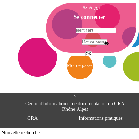
A-
A
A+
A
Se connecter
c
c
u
e
A
i
d
l
r
Mot de passe oublié ?
e
s
s
e
<
C
e
Centre d'Information et de documentation du CRA
n
Rhône-Alpes
t
CRA
Informations pratiques
r
e
d
Adresse
Nouvelle recherche
'
Centre d'information et de documentat