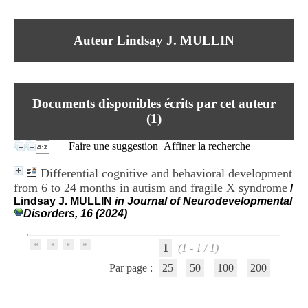
I
du CRA Rhône-Alpes
n
Centre Hospitalier le Vinatier
f
bât 211
Auteur Lindsay J. MULLIN
o
95, Bd Pinel
r
69678 Bron Cedex
m
Horaires
a
Lundi au Vendredi
t
9h00-12h00 13h30-16h00
Documents disponibles écrits par cet auteur
i
Contact
o
(
1
)
Tél:
+33(0)4 37 91 54 65
n
Fax:
+33(0)4 37 91 54 37
e
Faire une suggestion
Affiner la recherche
Mail
t
d
Differential cognitive and behavioral development
e
from 6 to 24 months in autism and fragile X syndrome
/
D
Lindsay J. MULLIN
in Journal of Neurodevelopmental
o
Disorders, 16 (2024)
c
u
m
1
(1 - 1 / 1)
e
n
Par page :
25
50
100
200
t
a
t