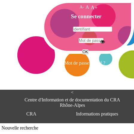
A-
A
A+
A
Se connecter
c
c
u
e
A
i
d
l
r
Mot de passe oublié ?
e
s
s
e
<
C
e
Centre d'Information et de documentation du CRA
n
Rhône-Alpes
t
CRA
Informations pratiques
r
e
d
Adresse
Nouvelle recherche
'
Centre d'information et de documentat