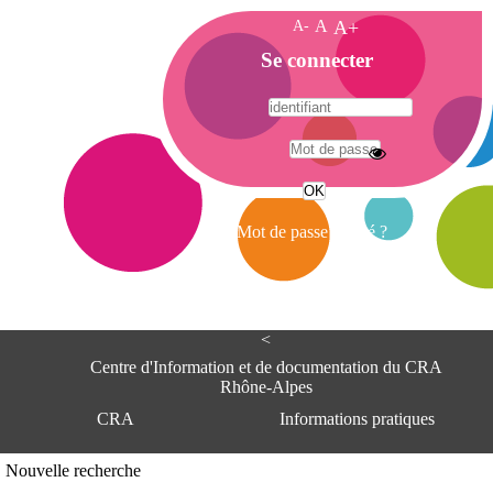
A-
A
A+
A
Se connecter
c
c
u
e
A
i
d
l
r
Mot de passe oublié ?
e
s
s
e
<
C
e
Centre d'Information et de documentation du CRA
n
Rhône-Alpes
t
CRA
Informations pratiques
r
e
d
Adresse
Nouvelle recherche
'
Centre d'information et de documentat