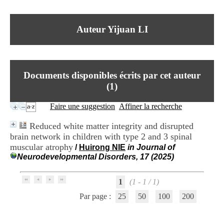
I
du CRA Rhône-Alpes
n
Centre Hospitalier le Vinatier
f
bât 211
Auteur Yijuan LI
o
95, Bd Pinel
r
69678 Bron Cedex
m
Horaires
a
Lundi au Vendredi
t
9h00-12h00 13h30-16h00
Documents disponibles écrits par cet auteur
i
Contact
o
(
1
)
Tél:
+33(0)4 37 91 54 65
n
Fax:
+33(0)4 37 91 54 37
e
Faire une suggestion
Affiner la recherche
Mail
t
d
Reduced white matter integrity and disrupted
e
brain network in children with type 2 and 3 spinal
D
muscular atrophy
o
/
Huirong NIE
in Journal of
c
Neurodevelopmental Disorders, 17 (2025)
u
m
1
(1 - 1 / 1)
e
n
Par page :
25
50
100
200
t
a
t