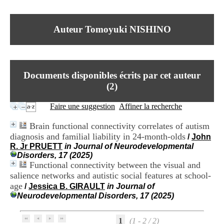
I
du CRA Rhône-Alpes
n
Centre Hospitalier le Vinatier
f
bât 211
Auteur Tomoyuki NISHINO
o
95, Bd Pinel
r
69678 Bron Cedex
m
Horaires
a
Lundi au Vendredi
t
9h00-12h00 13h30-16h00
Documents disponibles écrits par cet auteur
i
Contact
o
(
2
)
Tél:
+33(0)4 37 91 54 65
n
Fax:
+33(0)4 37 91 54 37
e
Faire une suggestion
Affiner la recherche
Mail
t
d
Brain functional connectivity correlates of autism
e
diagnosis and familial liability in 24-month-olds
/
John
D
R. Jr PRUETT
in Journal of Neurodevelopmental
o
Disorders, 17 (2025)
c
Functional connectivity between the visual and
u
m
salience networks and autistic social features at school-
e
age
/
Jessica B. GIRAULT
in Journal of
n
Neurodevelopmental Disorders, 17 (2025)
t
a
t
1
(1 - 2 / 2)