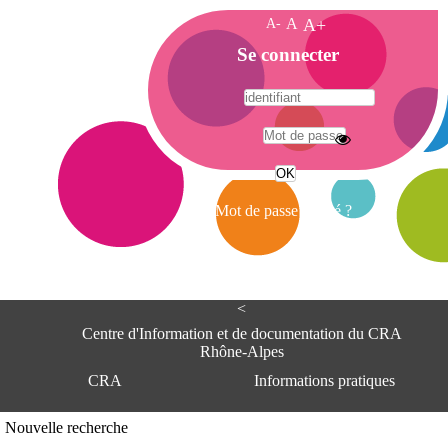
A-
A
A+
A
Se connecter
c
c
u
e
A
i
d
l
r
Mot de passe oublié ?
e
s
s
e
<
C
e
Centre d'Information et de documentation du CRA
n
Rhône-Alpes
t
CRA
Informations pratiques
r
e
d
Adresse
Nouvelle recherche
'
Centre d'information et de documentat