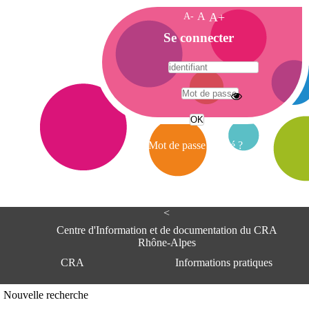
A-
A
A+
A
Se connecter
c
c
u
e
A
i
d
l
r
Mot de passe oublié ?
e
s
s
e
<
C
e
Centre d'Information et de documentation du CRA
n
Rhône-Alpes
t
CRA
Informations pratiques
r
e
d
Adresse
Nouvelle recherche
'
Centre d'information et de documentat