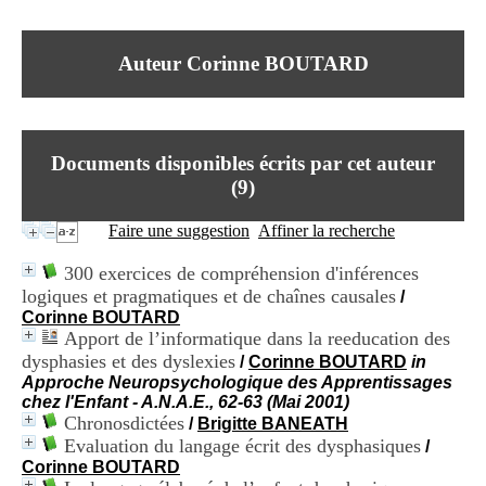
I
du CRA Rhône-Alpes
n
Centre Hospitalier le Vinatier
f
bât 211
Auteur Corinne BOUTARD
o
95, Bd Pinel
r
69678 Bron Cedex
m
Horaires
a
Lundi au Vendredi
t
9h00-12h00 13h30-16h00
Documents disponibles écrits par cet auteur
i
Contact
o
(
9
)
Tél:
+33(0)4 37 91 54 65
n
Fax:
+33(0)4 37 91 54 37
e
Faire une suggestion
Affiner la recherche
Mail
t
d
300 exercices de compréhension d'inférences
e
logiques et pragmatiques et de chaînes causales
/
D
Corinne BOUTARD
o
Apport de l’informatique dans la reeducation des
c
u
dysphasies et des dyslexies
/
Corinne BOUTARD
in
m
Approche Neuropsychologique des Apprentissages
e
chez l'Enfant - A.N.A.E., 62-63 (Mai 2001)
n
Chronosdictées
/
Brigitte BANEATH
t
Evaluation du langage écrit des dysphasiques
/
a
Corinne BOUTARD
t