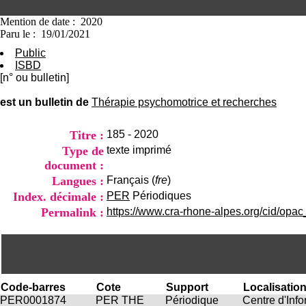
Mention de date : 2020
Paru le : 19/01/2021
Public
ISBD
[n° ou bulletin]
est un bulletin de
Thérapie psychomotrice et recherches
Titre :
185 - 2020
Type de
texte imprimé
document :
Langues :
Français (
fre
)
Index. décimale :
PER
Périodiques
Permalink :
https://www.cra-rhone-alpes.org/cid/opac
Code-barres
Cote
Support
Localisatio
PER0001874
PER THE
Périodique
Centre d'Inf