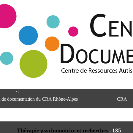
<
et de documentation du CRA Rhône-Alpes
CRA
Thérapie psychomotrice et recherches
.
185