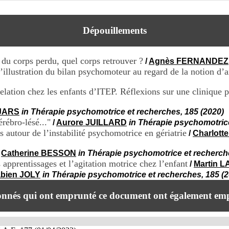
Dépouillements
 du corps perdu, quel corps retrouver ?
/
Agnès FERNANDEZ
illustration du bilan psychomoteur au regard de la notion d’a
relation chez les enfants d’ITEP. Réflexions sur une clinique 
 JARS
in Thérapie psychomotrice et recherches, 185 (2020)
rébro-lésé..."
/
Aurore JUILLARD
in Thérapie psychomotrice
s autour de l’instabilité psychomotrice en gériatrie
/
Charlot
/
Catherine BESSON
in Thérapie psychomotrice et recherch
pprentissages et l’agitation motrice chez l’enfant
/
Martin L
bien JOLY
in Thérapie psychomotrice et recherches, 185 (2
onnés qui ont emprunté ce document ont également emp