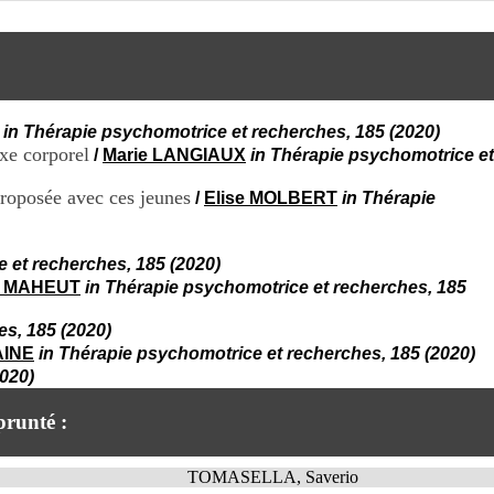
i
o
n
d
u
C
R
in Thérapie psychomotrice et recherches, 185 (2020)
A
xe corporel
/
Marie LANGIAUX
in Thérapie psychomotrice et
R
h
proposée avec ces jeunes
/
Elise MOLBERT
in Thérapie
ô
n
e
 et recherches, 185 (2020)
-
A
te MAHEUT
in Thérapie psychomotrice et recherches, 185
l
p
es, 185 (2020)
e
AINE
in Thérapie psychomotrice et recherches, 185 (2020)
s
020)
C
e
runté :
n
t
r
TOMASELLA, Saverio
e