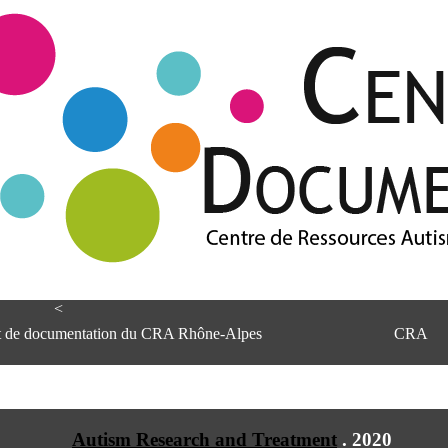
<
et de documentation du CRA Rhône-Alpes
CRA
Autism Research and Treatment
.
2020