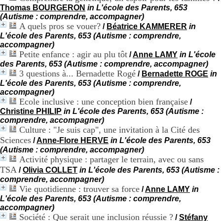
H
Thomas BOURGERON
in L'école des Parents, 653
o
(Autisme : comprendre, accompagner)
s
A quels pros se vouer?
/
Béatrice KAMMERER
in
p
L'école des Parents, 653 (Autisme : comprendre,
i
accompagner)
t
Petite enfance : agir au plu tôt
/
Anne LAMY
in L'école
a
des Parents, 653 (Autisme : comprendre, accompagner)
l
3 questions à... Bernadette Rogé
/
Bernadette ROGE
in
i
L'école des Parents, 653 (Autisme : comprendre,
e
accompagner)
r
Ecole inclusive : une conception bien française
/
l
Christine PHILIP
in L'école des Parents, 653 (Autisme :
e
comprendre, accompagner)
V
Culture : "Je suis cap", une invitation à la Cité des
i
n
Sciences
/
Anne-Flore HERVE
in L'école des Parents, 653
a
(Autisme : comprendre, accompagner)
t
Activité physique : partager le terrain, avec ou sans
i
TSA
/
Olivia COLLET
in L'école des Parents, 653 (Autisme :
e
comprendre, accompagner)
r
Vie quotidienne : trouver sa force
/
Anne LAMY
in
,
L'école des Parents, 653 (Autisme : comprendre,
b
accompagner)
â
Société : Que serait une inclusion réussie ?
/
Stéfany
t