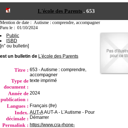
I
du CRA Rhône-Alpes
n
Centre Hospitalier le Vinatier
L'école des Parents
.
653
f
bât 211
o
95, Bd Pinel
r
Mention de date : Autisme : comprendre, accompagner
69678 Bron Cedex
m
Paru le : 01/10/2024
Horaires
a
Lundi au Vendredi
Public
t
9h00-12h00 13h30-16h00
ISBD
i
Contact
[n° ou bulletin]
o
Tél:
+33(0)4 37 91 54 65
n
Fax:
+33(0)4 37 91 54 37
est un bulletin de
L'école des Parents
e
Mail
t
d
Titre :
653 - Autisme : comprendre,
e
accompagner
D
Type de
texte imprimé
o
document :
c
Année de
2024
u
publication :
m
e
Langues :
Français (
fre
)
n
Index.
AUT-A
AUT-A - L'Autisme - Pour
t
Démarrer
décimale :
a
Permalink :
https://www.cra-rhone-
t