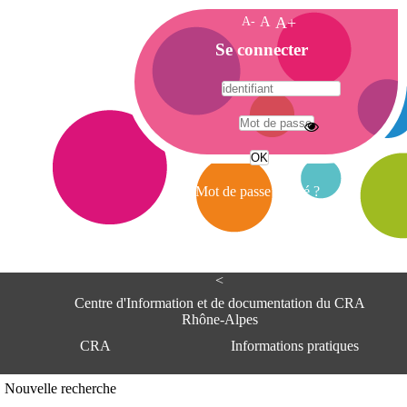
A-
A
A+
A
Se connecter
c
c
u
e
A
i
d
l
r
Mot de passe oublié ?
e
s
s
e
<
C
e
Centre d'Information et de documentation du CRA
n
Rhône-Alpes
t
CRA
Informations pratiques
r
e
d
Adresse
Nouvelle recherche
'
Centre d'information et de documentat