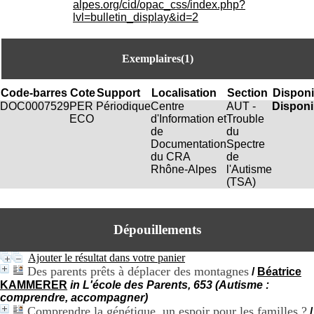
alpes.org/cid/opac_css/index.php?
i
lvl=bulletin_display&id=2
o
n
d
u
Exemplaires(1)
C
R
Code-barres
Cote
Support
Localisation
Section
Disponib
A
DOC0007529
PER
Périodique
Centre
AUT -
Disponi
R
ECO
d'Information et
Trouble
h
de
du
ô
Documentation
Spectre
n
du CRA
de
e
Rhône-Alpes
l'Autisme
-
(TSA)
A
l
p
e
Dépouillements
s
C
Ajouter le résultat dans votre panier
e
Des parents prêts à déplacer des montagnes
n
/
Béatrice
t
KAMMERER
in L'école des Parents, 653 (Autisme :
r
comprendre, accompagner)
e
Comprendre la génétique, un espoir pour les familles ?
/