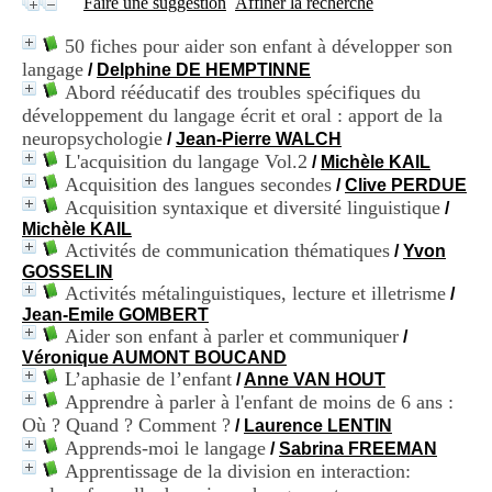
Faire une suggestion
Affiner la recherche
i
o
50 fiches pour aider son enfant à développer son
n
langage
d
/
Delphine DE HEMPTINNE
u
Abord rééducatif des troubles spécifiques du
C
développement du langage écrit et oral : apport de la
R
neuropsychologie
/
Jean-Pierre WALCH
A
L'acquisition du langage Vol.2
/
Michèle KAIL
R
Acquisition des langues secondes
/
Clive PERDUE
h
Acquisition syntaxique et diversité linguistique
ô
/
n
Michèle KAIL
e
Activités de communication thématiques
/
Yvon
-
GOSSELIN
A
Activités métalinguistiques, lecture et illetrisme
/
l
Jean-Emile GOMBERT
p
Aider son enfant à parler et communiquer
/
e
Véronique AUMONT BOUCAND
s
L’aphasie de l’enfant
/
Anne VAN HOUT
C
Apprendre à parler à l'enfant de moins de 6 ans :
e
Où ? Quand ? Comment ?
n
/
Laurence LENTIN
t
Apprends-moi le langage
/
Sabrina FREEMAN
r
Apprentissage de la division en interaction:
e