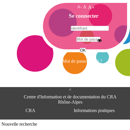
A-
A
A+
A
Se connecter
c
c
u
e
A
i
d
l
r
Mot de passe oublié ?
e
s
s
e
<
C
e
Centre d'Information et de documentation du CRA
n
Rhône-Alpes
t
CRA
Informations pratiques
r
e
d
Adresse
Nouvelle recherche
'
Centre d'information et de documentat