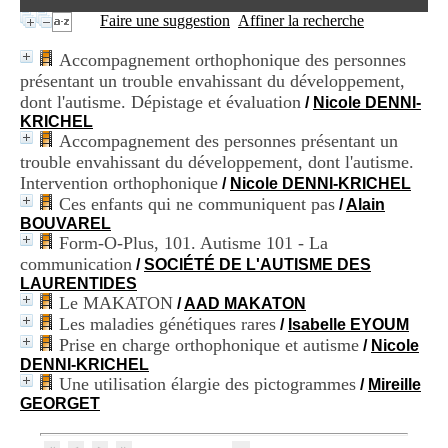
i
Faire une suggestion
Affiner la recherche
o
n
Accompagnement orthophonique des personnes
d
présentant un trouble envahissant du développement,
u
C
dont l'autisme. Dépistage et évaluation
/
Nicole DENNI-
R
KRICHEL
A
Accompagnement des personnes présentant un
R
trouble envahissant du développement, dont l'autisme.
h
Intervention orthophonique
/
Nicole DENNI-KRICHEL
ô
Ces enfants qui ne communiquent pas
/
Alain
n
BOUVAREL
e
Form-O-Plus, 101. Autisme 101 - La
-
A
communication
/
SOCIÉTÉ DE L'AUTISME DES
l
LAURENTIDES
p
Le MAKATON
/
AAD MAKATON
e
Les maladies génétiques rares
/
Isabelle EYOUM
s
Prise en charge orthophonique et autisme
/
Nicole
C
DENNI-KRICHEL
e
Une utilisation élargie des pictogrammes
/
Mireille
n
GEORGET
t
r
e