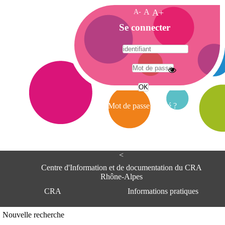
A-
A
A+
A
Se connecter
c
c
u
e
A
i
d
l
r
Mot de passe oublié ?
e
s
s
e
<
C
e
Centre d'Information et de documentation du CRA
n
Rhône-Alpes
t
CRA
Informations pratiques
r
e
d
Adresse
Nouvelle recherche
'
Centre d'information et de documentat