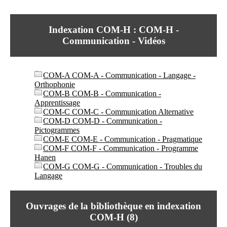
I
du CRA Rhône-Alpes
n
Centre Hospitalier le Vinatier
f
bât 211
Indexation COM-H : COM-H -
o
95, Bd Pinel
r
Communication - Vidéos
69678 Bron Cedex
m
Horaires
a
Lundi au Vendredi
t
9h00-12h00 13h30-16h00
COM-A COM-A - Communication - Langage -
i
Contact
Orthophonie
o
Tél:
+33(0)4 37 91 54 65
COM-B COM-B - Communication -
n
Fax:
+33(0)4 37 91 54 37
Apprentissage
e
Mail
COM-C COM-C - Communication Alternative
t
COM-D COM-D - Communication -
d
Pictogrammes
e
COM-E COM-E - Communication - Pragmatique
D
COM-F COM-F - Communication - Programme
o
Hanen
c
COM-G COM-G - Communication - Troubles du
u
Langage
m
e
n
t
Ouvrages de la bibliothèque en indexation
a
COM-H (
8
)
t