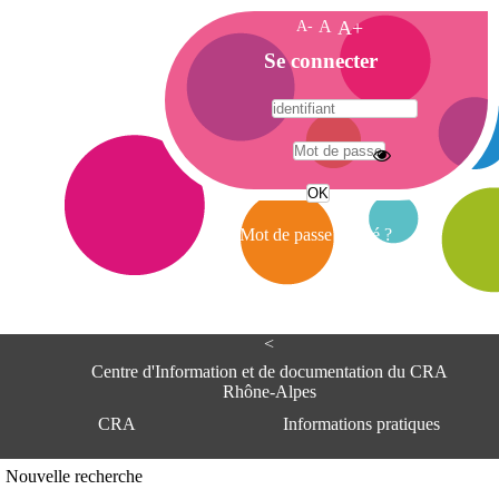
A-
A
A+
A
Se connecter
c
c
u
e
A
i
d
l
r
Mot de passe oublié ?
e
s
s
e
<
C
e
Centre d'Information et de documentation du CRA
n
Rhône-Alpes
t
CRA
Informations pratiques
r
e
d
Adresse
Nouvelle recherche
'
Centre d'information et de documentat