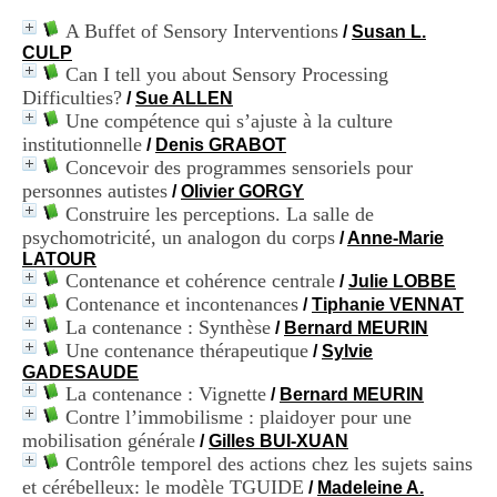
i
o
A Buffet of Sensory Interventions
/
Susan L.
n
CULP
d
Can I tell you about Sensory Processing
u
Difficulties?
/
Sue ALLEN
C
Une compétence qui s’ajuste à la culture
R
institutionnelle
/
Denis GRABOT
A
Concevoir des programmes sensoriels pour
R
h
personnes autistes
/
Olivier GORGY
ô
Construire les perceptions. La salle de
n
psychomotricité, un analogon du corps
/
Anne-Marie
e
LATOUR
-
Contenance et cohérence centrale
/
Julie LOBBE
A
Contenance et incontenances
/
Tiphanie VENNAT
l
La contenance : Synthèse
/
Bernard MEURIN
p
e
Une contenance thérapeutique
/
Sylvie
s
GADESAUDE
C
La contenance : Vignette
/
Bernard MEURIN
e
Contre l’immobilisme : plaidoyer pour une
n
mobilisation générale
/
Gilles BUI-XUAN
t
Contrôle temporel des actions chez les sujets sains
r
et cérébelleux: le modèle TGUIDE
/
Madeleine A.
e