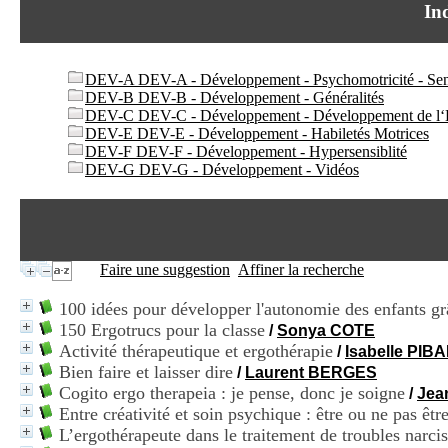
In
DEV-A DEV-A - Développement - Psychomotricité - Sens
DEV-B DEV-B - Développement - Généralités
DEV-C DEV-C - Développement - Développement de l‘
DEV-E DEV-E - Développement - Habiletés Motrices
DEV-F DEV-F - Développement - Hypersensiblité
DEV-G DEV-G - Développement - Vidéos
Faire une suggestion
Affiner la recherche
100 idées pour développer l'autonomie des enfants grâ
150 Ergotrucs pour la classe
/
Sonya COTE
Activité thérapeutique et ergothérapie
/
Isabelle PIB
Bien faire et laisser dire
/
Laurent BERGES
Cogito ergo therapeia : je pense, donc je soigne
/
Jea
Entre créativité et soin psychique : être ou ne pas êtr
L’ergothérapeute dans le traitement de troubles narci