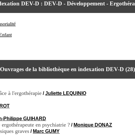
dexation DEV-D : DEV-D - Développement - Ergothéra
orialité
Enfant
Ouvrages de la bibliothèque en indexation DEV-D (
28
)
ce à l'ergothérapie
/
Juliette LEQUINIO
AROT
n-Philippe GUIHARD
e ergothérapeute en psychiatrie ?
/
Monique DONAZ
ssiques graves
/
Marc GUMY