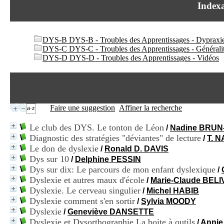
Indexa
DYS-B DYS-B - Troubles des Apprentissages - Dypraxi
DYS-C DYS-C - Troubles des Apprentissages - Générali
DYS-D DYS-D - Troubles des Apprentissages - Vidéos
Faire une suggestion
Affiner la recherche
Le club des DYS. Le tonton de Léon
/
Nadine BRU
Diagnostic des stratégies "déviantes" de lecture
/
T. N
Le don de dyslexie
/
Ronald D. DAVIS
Dys sur 10
/
Delphine PESSIN
Dys sur dix: Le parcours de mon enfant dyslexique
/
Dyslexie et autres maux d'école
/
Marie-Claude BEL
Dyslexie. Le cerveau singulier
/
Michel HABIB
Dyslexie comment s'en sortir
/
Sylvia MOODY
Dyslexie
/
Geneviève DANSETTE
Dyslexie et Dysorthographie La boite à outils
/
Annie