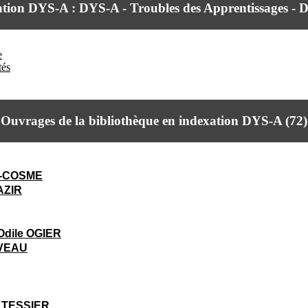
tion DYS-A : DYS-A - Troubles des Apprentissages - D
e
tés
Ouvrages de la bibliothèque en indexation DYS-A (
72
)
N-COSME
AZIR
Odile OGIER
IVEAU
 TESSIER