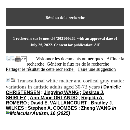
I
du CRA Rhône-Alpes
n
Centre Hospitalier le Vinatier
f
bât 211
o
Résultat de la recherche
95, Bd Pinel
r
69678 Bron Cedex
m
Horaires
a
Lundi au Vendredi
t
1
recherche sur le mot-clé
'202100659, with an approval date of
9h00-12h00 13h30-16h00
i
Contact
July 26, 2022. Consent for publication: All'
o
Tél:
+33(0)4 37 91 54 65
n
Fax:
+33(0)4 37 91 54 37
Visionner les documents numériques
Affiner la
e
Mail
recherche
Générer le flux rss de la recherche
t
Partager le résultat de cette recherche
Faire une suggestion
d
e
D
Transcallosal white matter and cortical gray matter
o
variations in autistic adults aged 30-73 years
/
Danielle
c
CHRISTENSEN
;
Jingying WANG
;
Desirae J.
u
SHIRLEY
;
Ann-Marie ORLANDO
;
Regilda A.
m
ROMERO
;
David E. VAILLANCOURT
;
Bradley J.
e
WILKES
;
Stephen A. COOMBES
;
Zheng WANG
in
n
Molecular Autism, 16 (2025)
t
a
t