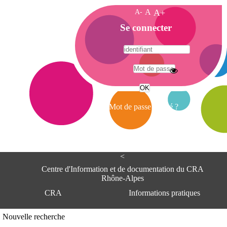
A-
A
A+
A
Se connecter
c
c
u
e
A
i
d
l
r
Mot de passe oublié ?
e
s
s
e
<
C
e
Centre d'Information et de documentation du CRA
n
Rhône-Alpes
t
CRA
Informations pratiques
r
e
d
Adresse
Nouvelle recherche
'
Centre d'information et de documentat