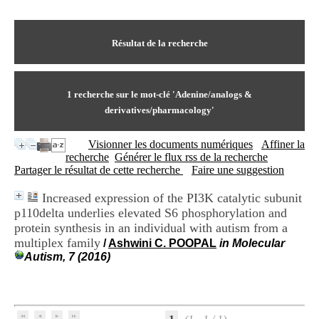
I
du CRA Rhône-Alpes
n
Centre Hospitalier le Vinatier
f
bât 211
o
Résultat de la recherche
95, Bd Pinel
r
69678 Bron Cedex
m
Horaires
a
Lundi au Vendredi
t
1
recherche sur le mot-clé
'Adenine/analogs &
9h00-12h00 13h30-16h00
i
Contact
derivatives/pharmacology'
o
Tél:
+33(0)4 37 91 54 65
n
Fax:
+33(0)4 37 91 54 37
Visionner les documents numériques
Affiner la
e
Mail
recherche
Générer le flux rss de la recherche
t
Partager le résultat de cette recherche
Faire une suggestion
d
e
D
Increased expression of the PI3K catalytic subunit
o
p110delta underlies elevated S6 phosphorylation and
c
protein synthesis in an individual with autism from a
u
multiplex family
/
Ashwini C. POOPAL
in Molecular
m
Autism, 7 (2016)
e
n
t
a
t