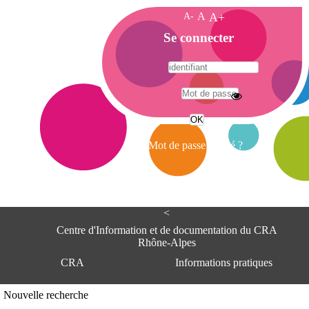
A-
A
A+
A
Se connecter
c
c
u
e
A
i
d
l
r
Mot de passe oublié ?
e
s
s
e
<
C
e
Centre d'Information et de documentation du CRA
n
Rhône-Alpes
t
CRA
Informations pratiques
r
e
d
Adresse
Nouvelle recherche
'
Centre d'information et de documentat