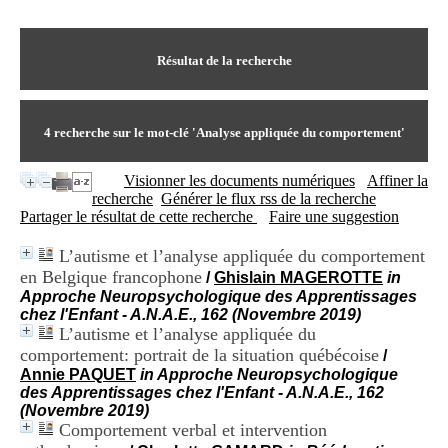
I
du CRA Rhône-Alpes
n
Centre Hospitalier le Vinatier
f
bât 211
o
Résultat de la recherche
95, Bd Pinel
r
69678 Bron Cedex
m
Horaires
a
Lundi au Vendredi
t
4
recherche sur le mot-clé
'Analyse appliquée du comportement'
9h00-12h00 13h30-16h00
i
Contact
o
Tél:
+33(0)4 37 91 54 65
Visionner les documents numériques
Affiner la
n
Fax:
+33(0)4 37 91 54 37
recherche
Générer le flux rss de la recherche
e
Mail
Partager le résultat de cette recherche
Faire une suggestion
t
d
L’autisme et l’analyse appliquée du comportement
e
en Belgique francophone
D
/
Ghislain MAGEROTTE
in
o
Approche Neuropsychologique des Apprentissages
c
chez l'Enfant - A.N.A.E., 162 (Novembre 2019)
u
L’autisme et l’analyse appliquée du
m
comportement: portrait de la situation québécoise
/
e
Annie PAQUET
in Approche Neuropsychologique
n
des Apprentissages chez l'Enfant - A.N.A.E., 162
t
(Novembre 2019)
a
Comportement verbal et intervention
t