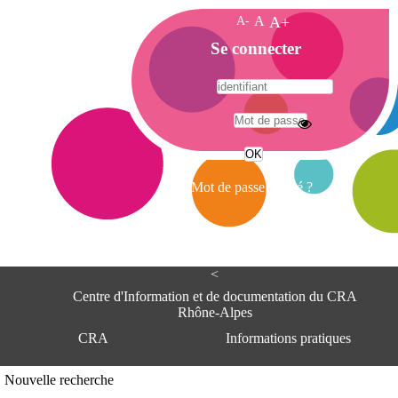
A-
A
A+
A
Se connecter
c
c
u
e
A
i
d
l
r
Mot de passe oublié ?
e
s
s
e
<
C
e
Centre d'Information et de documentation du CRA
n
Rhône-Alpes
t
CRA
Informations pratiques
r
e
d
Adresse
Nouvelle recherche
'
Centre d'information et de documentat