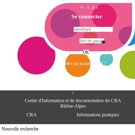
A-
A
A+
A
Se connecter
c
c
u
e
A
i
d
l
r
Mot de passe oublié ?
e
s
s
e
<
C
e
Centre d'Information et de documentation du CRA
n
Rhône-Alpes
t
CRA
Informations pratiques
r
e
d
Adresse
Nouvelle recherche
'
Centre d'information et de documentat