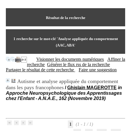
I
du CRA Rhône-Alpes
n
Centre Hospitalier le Vinatier
f
bât 211
o
Résultat de la recherche
95, Bd Pinel
r
69678 Bron Cedex
m
Horaires
a
Lundi au Vendredi
t
1
recherche sur le mot-clé
'Analyse appliquée du comportement
9h00-12h00 13h30-16h00
i
Contact
(AAC, ABA'
o
Tél:
+33(0)4 37 91 54 65
n
Fax:
+33(0)4 37 91 54 37
Visionner les documents numériques
Affiner la
e
Mail
recherche
Générer le flux rss de la recherche
t
Partager le résultat de cette recherche
Faire une suggestion
d
e
D
Autisme et analyse appliquée du comportement
o
dans les pays francophones
/
Ghislain MAGEROTTE
in
c
Approche Neuropsychologique des Apprentissages
u
chez l'Enfant - A.N.A.E., 162 (Novembre 2019)
m
e
n
t
a
1
(1 - 1 / 1)
t