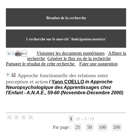
I
du CRA Rhône-Alpes
n
Centre Hospitalier le Vinatier
f
bât 211
o
Résultat de la recherche
95, Bd Pinel
r
69678 Bron Cedex
m
Horaires
a
Lundi au Vendredi
t
1
recherche sur le mot-clé
'Anticipation motrice'
9h00-12h00 13h30-16h00
i
Contact
o
Tél:
+33(0)4 37 91 54 65
Visionner les documents numériques
Affiner la
n
Fax:
+33(0)4 37 91 54 37
recherche
Générer le flux rss de la recherche
e
Mail
Partager le résultat de cette recherche
Faire une suggestion
t
d
Approche fonctionnelle des relations entre
e
perception et action
D
/
Yann COELLO
in Approche
o
Neuropsychologique des Apprentissages chez
c
l'Enfant - A.N.A.E., 59-60 (Novembre-Décembre 2000)
u
m
e
n
t
1
(1 - 1 / 1)
a
Par page :
25
50
100
200
t