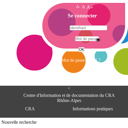
A-
A
A+
A
Se connecter
c
c
u
e
A
i
d
l
r
Mot de passe oublié ?
e
s
s
e
<
C
e
Centre d'Information et de documentation du CRA
n
Rhône-Alpes
t
CRA
Informations pratiques
r
e
d
Adresse
Nouvelle recherche
'
Centre d'information et de documentat