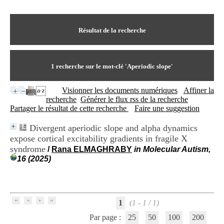
I
du CRA Rhône-Alpes
n
Centre Hospitalier le Vinatier
f
bât 211
o
Résultat de la recherche
95, Bd Pinel
r
69678 Bron Cedex
m
Horaires
a
Lundi au Vendredi
t
1
recherche sur le mot-clé
'Aperiodic slope'
9h00-12h00 13h30-16h00
i
Contact
o
Tél:
+33(0)4 37 91 54 65
Visionner les documents numériques
Affiner la
n
Fax:
+33(0)4 37 91 54 37
recherche
Générer le flux rss de la recherche
e
Mail
Partager le résultat de cette recherche
Faire une suggestion
t
d
Divergent aperiodic slope and alpha dynamics
e
expose cortical excitability gradients in fragile X
D
o
syndrome
/
Rana ELMAGHRABY
in Molecular Autism,
c
16 (2025)
u
m
e
n
t
1
(1 - 1 / 1)
a
Par page :
25
50
100
200
t