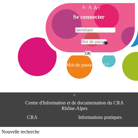
A-
A
A+
A
Se connecter
c
c
u
e
A
i
d
l
r
Mot de passe oublié ?
e
s
s
e
<
C
e
Centre d'Information et de documentation du CRA
n
Rhône-Alpes
t
CRA
Informations pratiques
r
e
d
Adresse
Nouvelle recherche
'
Centre d'information et de documentat