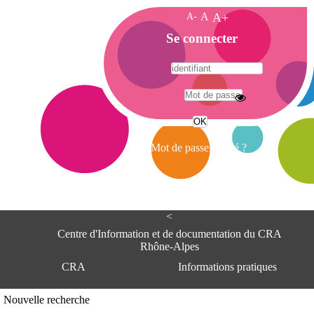
A-
A
A+
A
Se connecter
c
c
u
e
A
i
d
l
r
Mot de passe oublié ?
e
s
s
e
<
C
e
Centre d'Information et de documentation du CRA
n
Rhône-Alpes
t
CRA
Informations pratiques
r
e
d
Adresse
Nouvelle recherche
'
Centre d'information et de documentat