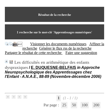
I
du CRA Rhône-Alpes
n
Centre Hospitalier le Vinatier
f
bât 211
o
Résultat de la recherche
95, Bd Pinel
r
69678 Bron Cedex
m
Horaires
a
Lundi au Vendredi
t
1
recherche sur le mot-clé
'Apprentissages numériques'
9h00-12h00 13h30-16h00
i
Contact
o
Tél:
+33(0)4 37 91 54 65
Visionner les documents numériques
Affiner la
n
Fax:
+33(0)4 37 91 54 37
recherche
Générer le flux rss de la recherche
e
Mail
Partager le résultat de cette recherche
Faire une suggestion
t
d
Les difficultés en arithmétique des enfants
e
dyspraxiques
D
/
E. DUQUESNE-BELFAIS
in Approche
o
Neuropsychologique des Apprentissages chez
c
l'Enfant - A.N.A.E., 88-89 (Novembre-décembre 2006)
u
m
e
n
t
1
(1 - 1 / 1)
a
Par page :
25
50
100
200
t