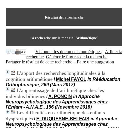
I
du CRA Rhône-Alpes
n
Centre Hospitalier le Vinatier
f
bât 211
o
Résultat de la recherche
95, Bd Pinel
r
69678 Bron Cedex
m
Horaires
a
Lundi au Vendredi
t
14
recherche sur le mot-clé
'Arithmétique'
9h00-12h00 13h30-16h00
i
Contact
o
Tél:
+33(0)4 37 91 54 65
Visionner les documents numériques
Affiner la
n
Fax:
+33(0)4 37 91 54 37
recherche
Générer le flux rss de la recherche
e
Mail
Partager le résultat de cette recherche
Faire une suggestion
t
d
L’apport des recherches longitudinales à la
e
cognition arithmétique
D
/
Michel FAYOL
in Rééducation
o
Orthophonique, 269 (Mars 2017)
c
L’apprentissage de l’arithmétique chez les
u
individus bilingues
/
A. PONCIN
in Approche
m
Neuropsychologique des Apprentissages chez
e
l'Enfant - A.N.A.E., 156 (Novembre 2018)
n
Les difficultés en arithmétique des enfants
t
dyspraxiques
/
E. DUQUESNE-BELFAIS
in Approche
a
Neuropsychologique des Apprentissages chez
t