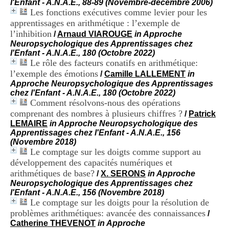
l'Enfant - A.N.A.E., 88-89 (Novembre-décembre 2006)
i
Les fonctions exécutives comme levier pour les
o
apprentissages en arithmétique : l’exemple de
n
d
l’inhibition
/
Arnaud VIAROUGE
in Approche
u
Neuropsychologique des Apprentissages chez
C
l'Enfant - A.N.A.E., 180 (Octobre 2022)
R
Le rôle des facteurs conatifs en arithmétique:
A
l’exemple des émotions
/
Camille LALLEMENT
in
R
Approche Neuropsychologique des Apprentissages
h
chez l'Enfant - A.N.A.E., 180 (Octobre 2022)
ô
Comment résolvons-nous des opérations
n
comprenant des nombres à plusieurs chiffres ?
/
Patrick
e
LEMAIRE
in Approche Neuropsychologique des
-
Apprentissages chez l'Enfant - A.N.A.E., 156
A
(Novembre 2018)
l
Le comptage sur les doigts comme support au
p
e
développement des capacités numériques et
s
arithmétiques de base?
/
X. SERONS
in Approche
C
Neuropsychologique des Apprentissages chez
e
l'Enfant - A.N.A.E., 156 (Novembre 2018)
n
Le comptage sur les doigts pour la résolution de
t
problèmes arithmétiques: avancée des connaissances
/
r
Catherine THEVENOT
in Approche
e