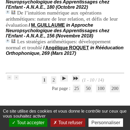
Neuropsychologique des Apprentissages chez
H
l'Enfant - A.N.A.E., 180 (Octobre 2022)
o
De l’intuition numérique aux opérations
s
arithmétiques: nature de leur relation, et défis de leur
p
i
évaluation
/
M. GUILLAUME
in Approche
t
Neuropsychologique des Apprentissages chez
a
l'Enfant - A.N.A.E., 156 (Novembre 2018)
l
Les stratégies arithmétiques: développement
i
normal et troublé
/
Angélique ROQUET
in Rééducation
e
Orthophonique, 269 (Mars 2017)
r
l
e
V
i
1
2
(1 - 10 / 14)
n
a
Par page :
25
50
100
200
t
i
e
r
Ce site utilise des cookies et vous donne le contrôle sur ceux que
,
Centre d'Information et de Documentation
vous souhaitez activer
b
du CRA Rhône-Alpes
Tout accepter
Tout refuser
Personnaliser
â
t