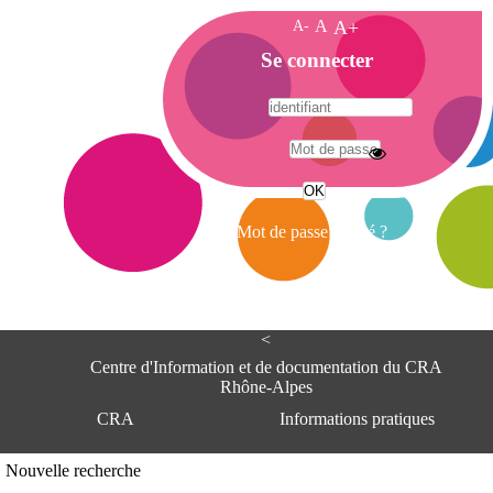
A-
A
A+
A
Se connecter
c
c
u
e
A
i
d
l
r
Mot de passe oublié ?
e
s
s
e
<
C
e
Centre d'Information et de documentation du CRA
n
Rhône-Alpes
t
CRA
Informations pratiques
r
e
d
Adresse
Nouvelle recherche
'
Centre d'information et de documentat