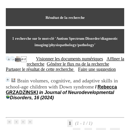
I
du CRA Rhône-Alpes
n
Centre Hospitalier le Vinatier
f
bât 211
o
Résultat de la recherche
95, Bd Pinel
r
69678 Bron Cedex
m
Horaires
a
Lundi au Vendredi
t
1
recherche sur le mot-clé
'Autism Spectrum Disorder/diagnostic
9h00-12h00 13h30-16h00
i
Contact
imaging/physiopathology/pathology'
o
Tél:
+33(0)4 37 91 54 65
n
Fax:
+33(0)4 37 91 54 37
Visionner les documents numériques
Affiner la
e
Mail
recherche
Générer le flux rss de la recherche
t
Partager le résultat de cette recherche
Faire une suggestion
d
e
D
Brain volumes, cognitive, and adaptive skills in
o
school-age children with Down syndrome
/
Rebecca
c
GRZADZINSKI
in Journal of Neurodevelopmental
u
Disorders, 16 (2024)
m
e
n
t
a
1
(1 - 1 / 1)
t