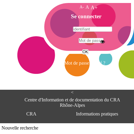
A-
A
A+
A
Se connecter
c
c
u
e
A
i
d
l
r
Mot de passe oublié ?
e
s
s
e
<
C
e
Centre d'Information et de documentation du CRA
n
Rhône-Alpes
t
CRA
Informations pratiques
r
e
d
Adresse
Nouvelle recherche
'
Centre d'information et de documentat