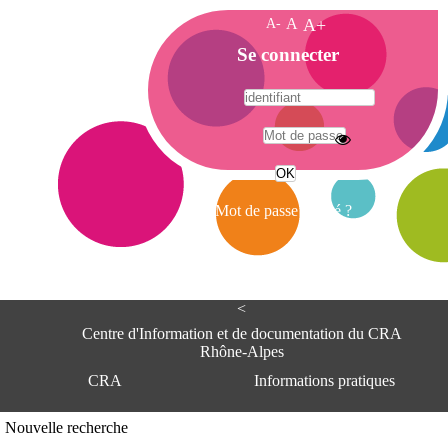
A-
A
A+
A
Se connecter
c
c
u
e
A
i
d
l
r
Mot de passe oublié ?
e
s
s
e
<
C
e
Centre d'Information et de documentation du CRA
n
Rhône-Alpes
t
CRA
Informations pratiques
r
e
d
Adresse
Nouvelle recherche
'
Centre d'information et de documentat