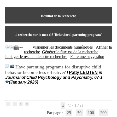
I
du CRA Rhône-Alpes
n
Centre Hospitalier le Vinatier
f
bât 211
o
Résultat de la recherche
95, Bd Pinel
r
69678 Bron Cedex
m
Horaires
a
Lundi au Vendredi
t
1
recherche sur le mot-clé
'Behavioral parenting program'
9h00-12h00 13h30-16h00
i
Contact
o
Tél:
+33(0)4 37 91 54 65
Visionner les documents numériques
Affiner la
n
Fax:
+33(0)4 37 91 54 37
recherche
Générer le flux rss de la recherche
e
Mail
Partager le résultat de cette recherche
Faire une suggestion
t
d
Have parenting programs for disruptive child
e
behavior become less effective?
D
/
Patty LEIJTEN
in
o
Journal of Child Psychology and Psychiatry, 67-1
c
(January 2026)
u
m
e
n
t
1
(1 - 1 / 1)
a
Par page :
25
50
100
200
t