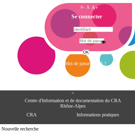
A-
A
A+
A
Se connecter
c
c
u
e
A
i
d
l
r
Mot de passe oublié ?
e
s
s
e
<
C
e
Centre d'Information et de documentation du CRA
n
Rhône-Alpes
t
CRA
Informations pratiques
r
e
d
Adresse
Nouvelle recherche
'
Centre d'information et de documentat