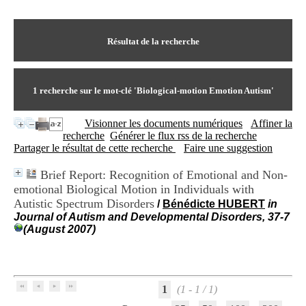
I
du CRA Rhône-Alpes
n
Centre Hospitalier le Vinatier
f
bât 211
o
Résultat de la recherche
95, Bd Pinel
r
69678 Bron Cedex
m
Horaires
a
Lundi au Vendredi
t
1
recherche sur le mot-clé
'Biological-motion Emotion Autism'
9h00-12h00 13h30-16h00
i
Contact
o
Tél:
+33(0)4 37 91 54 65
Visionner les documents numériques
Affiner la
n
Fax:
+33(0)4 37 91 54 37
recherche
Générer le flux rss de la recherche
e
Mail
Partager le résultat de cette recherche
Faire une suggestion
t
d
Brief Report: Recognition of Emotional and Non-
e
emotional Biological Motion in Individuals with
D
o
Autistic Spectrum Disorders
/
Bénédicte HUBERT
in
c
Journal of Autism and Developmental Disorders, 37-7
u
(August 2007)
m
e
n
t
a
1
(1 - 1 / 1)
t