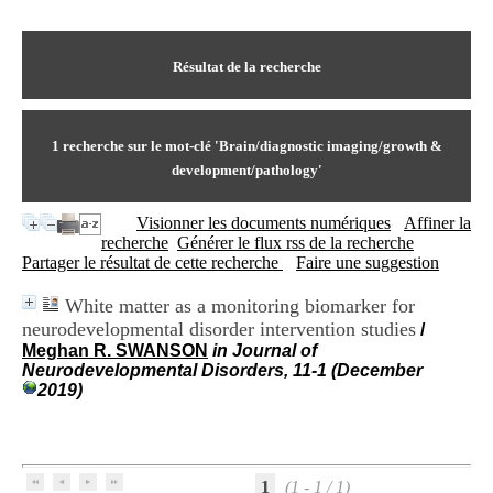
I
du CRA Rhône-Alpes
n
Centre Hospitalier le Vinatier
f
bât 211
o
Résultat de la recherche
95, Bd Pinel
r
69678 Bron Cedex
m
Horaires
a
Lundi au Vendredi
t
1
recherche sur le mot-clé
'Brain/diagnostic imaging/growth &
9h00-12h00 13h30-16h00
i
Contact
development/pathology'
o
Tél:
+33(0)4 37 91 54 65
n
Fax:
+33(0)4 37 91 54 37
Visionner les documents numériques
Affiner la
e
Mail
recherche
Générer le flux rss de la recherche
t
Partager le résultat de cette recherche
Faire une suggestion
d
e
D
White matter as a monitoring biomarker for
o
neurodevelopmental disorder intervention studies
/
c
Meghan R. SWANSON
in Journal of
u
Neurodevelopmental Disorders, 11-1 (December
m
2019)
e
n
t
a
t
1
(1 - 1 / 1)