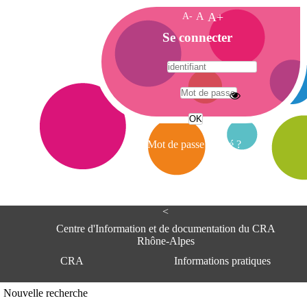
A-
A
A+
A
Se connecter
c
c
u
e
A
i
d
l
r
Mot de passe oublié ?
e
s
s
e
<
C
e
Centre d'Information et de documentation du CRA
n
Rhône-Alpes
t
CRA
Informations pratiques
r
e
d
Adresse
Nouvelle recherche
'
Centre d'information et de documentat