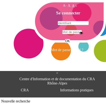
A-
A
A+
A
Se connecter
c
c
u
e
A
i
d
l
r
Mot de passe oublié ?
e
s
s
e
<
C
e
Centre d'Information et de documentation du CRA
n
Rhône-Alpes
t
CRA
Informations pratiques
r
e
d
Adresse
Nouvelle recherche
'
Centre d'information et de documentat