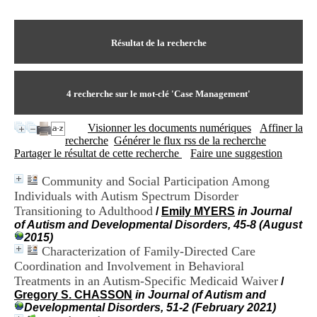
I
du CRA Rhône-Alpes
n
Centre Hospitalier le Vinatier
f
bât 211
o
Résultat de la recherche
95, Bd Pinel
r
69678 Bron Cedex
m
Horaires
a
Lundi au Vendredi
t
4
recherche sur le mot-clé
'Case Management'
9h00-12h00 13h30-16h00
i
Contact
o
Tél:
+33(0)4 37 91 54 65
Visionner les documents numériques
Affiner la
n
Fax:
+33(0)4 37 91 54 37
recherche
Générer le flux rss de la recherche
e
Mail
Partager le résultat de cette recherche
Faire une suggestion
t
d
Community and Social Participation Among
e
Individuals with Autism Spectrum Disorder
D
o
Transitioning to Adulthood
/
Emily MYERS
in Journal
c
of Autism and Developmental Disorders, 45-8 (August
u
2015)
m
Characterization of Family-Directed Care
e
Coordination and Involvement in Behavioral
n
Treatments in an Autism-Specific Medicaid Waiver
/
t
Gregory S. CHASSON
in Journal of Autism and
a
Developmental Disorders, 51-2 (February 2021)
t