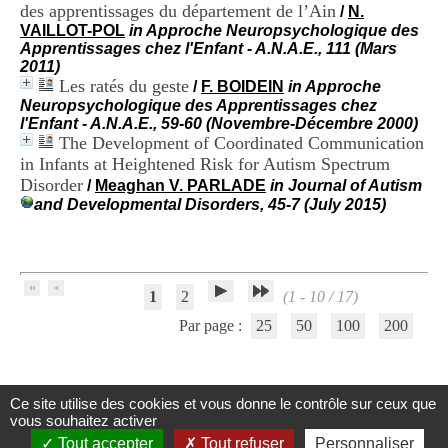
des apprentissages du département de l’Ain
H
/
N.
o
VAILLOT-POL
in Approche Neuropsychologique des
s
Apprentissages chez l'Enfant - A.N.A.E., 111 (Mars
p
2011)
i
Les ratés du geste
/
F. BOIDEIN
in Approche
t
Neuropsychologique des Apprentissages chez
a
l'Enfant - A.N.A.E., 59-60 (Novembre-Décembre 2000)
l
The Development of Coordinated Communication
i
in Infants at Heightened Risk for Autism Spectrum
e
Disorder
/
Meaghan V. PARLADE
in Journal of Autism
r
and Developmental Disorders, 45-7 (July 2015)
l
e
V
i
n
1
2
(1 - 10 / 17)
a
t
Par page :
25
50
100
200
i
e
r
,
Ce site utilise des cookies et vous donne le contrôle sur ceux que
b
Centre d'Information et de Documentation
vous souhaitez activer
â
du CRA Rhône-Alpes
t
Tout accepter
Tout refuser
Personnaliser