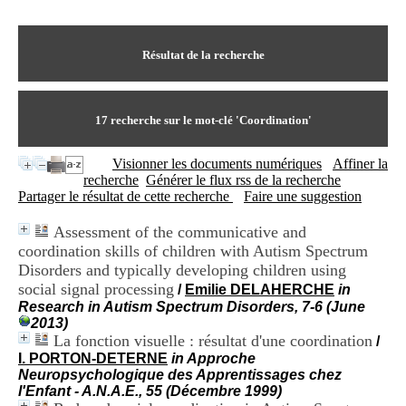
I
du CRA Rhône-Alpes
n
Centre Hospitalier le Vinatier
f
bât 211
o
Résultat de la recherche
95, Bd Pinel
r
69678 Bron Cedex
m
Horaires
a
Lundi au Vendredi
t
17
recherche sur le mot-clé
'Coordination'
9h00-12h00 13h30-16h00
i
Contact
o
Tél:
+33(0)4 37 91 54 65
Visionner les documents numériques
Affiner la
n
Fax:
+33(0)4 37 91 54 37
recherche
Générer le flux rss de la recherche
e
Mail
Partager le résultat de cette recherche
Faire une suggestion
t
d
Assessment of the communicative and
e
coordination skills of children with Autism Spectrum
D
o
Disorders and typically developing children using
c
social signal processing
/
Emilie DELAHERCHE
in
u
Research in Autism Spectrum Disorders, 7-6 (June
m
2013)
e
La fonction visuelle : résultat d'une coordination
/
n
I. PORTON-DETERNE
in Approche
t
Neuropsychologique des Apprentissages chez
a
l'Enfant - A.N.A.E., 55 (Décembre 1999)
t