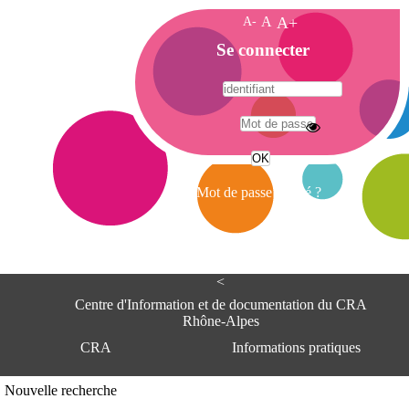
A-
A
A+
A
Se connecter
c
c
u
e
A
i
d
l
r
Mot de passe oublié ?
e
s
s
e
<
C
e
Centre d'Information et de documentation du CRA
n
Rhône-Alpes
t
CRA
Informations pratiques
r
e
d
Adresse
Nouvelle recherche
'
Centre d'information et de documentat