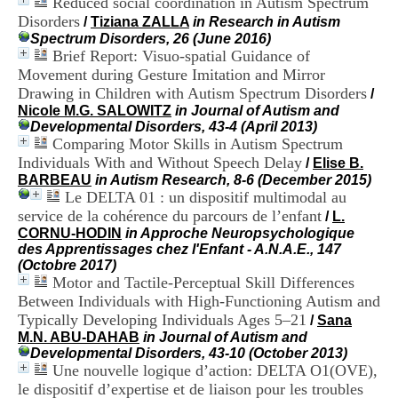
Reduced social coordination in Autism Spectrum
i
Disorders
/
Tiziana ZALLA
in Research in Autism
o
Spectrum Disorders, 26 (June 2016)
n
Brief Report: Visuo-spatial Guidance of
d
u
Movement during Gesture Imitation and Mirror
C
Drawing in Children with Autism Spectrum Disorders
/
R
Nicole M.G. SALOWITZ
in Journal of Autism and
A
Developmental Disorders, 43-4 (April 2013)
R
Comparing Motor Skills in Autism Spectrum
h
Individuals With and Without Speech Delay
/
Elise B.
ô
BARBEAU
in Autism Research, 8-6 (December 2015)
n
Le DELTA 01 : un dispositif multimodal au
e
service de la cohérence du parcours de l’enfant
-
/
L.
A
CORNU-HODIN
in Approche Neuropsychologique
l
des Apprentissages chez l'Enfant - A.N.A.E., 147
p
(Octobre 2017)
e
Motor and Tactile-Perceptual Skill Differences
s
Between Individuals with High-Functioning Autism and
C
Typically Developing Individuals Ages 5–21
/
Sana
e
M.N. ABU-DAHAB
in Journal of Autism and
n
Developmental Disorders, 43-10 (October 2013)
t
Une nouvelle logique d’action: DELTA O1(OVE),
r
le dispositif d’expertise et de liaison pour les troubles
e