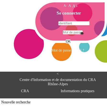
A-
A
A+
A
Se connecter
c
c
u
e
A
i
d
l
r
Mot de passe oublié ?
e
s
s
e
<
C
e
Centre d'Information et de documentation du CRA
n
Rhône-Alpes
t
CRA
Informations pratiques
r
e
d
Adresse
Nouvelle recherche
'
Centre d'information et de documentat