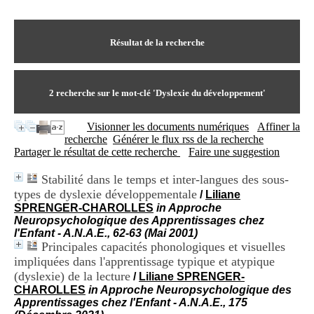
I
du CRA Rhône-Alpes
n
Centre Hospitalier le Vinatier
f
bât 211
o
Résultat de la recherche
95, Bd Pinel
r
69678 Bron Cedex
m
Horaires
a
Lundi au Vendredi
t
2
recherche sur le mot-clé
'Dyslexie du développement'
9h00-12h00 13h30-16h00
i
Contact
o
Tél:
+33(0)4 37 91 54 65
Visionner les documents numériques
Affiner la
n
Fax:
+33(0)4 37 91 54 37
recherche
Générer le flux rss de la recherche
e
Mail
Partager le résultat de cette recherche
Faire une suggestion
t
d
Stabilité dans le temps et inter-langues des sous-
e
types de dyslexie développementale
D
/
Liliane
o
SPRENGER-CHAROLLES
in Approche
c
Neuropsychologique des Apprentissages chez
u
l'Enfant - A.N.A.E., 62-63 (Mai 2001)
m
Principales capacités phonologiques et visuelles
e
impliquées dans l'apprentissage typique et atypique
n
(dyslexie) de la lecture
/
Liliane SPRENGER-
t
CHAROLLES
in Approche Neuropsychologique des
a
Apprentissages chez l'Enfant - A.N.A.E., 175
t