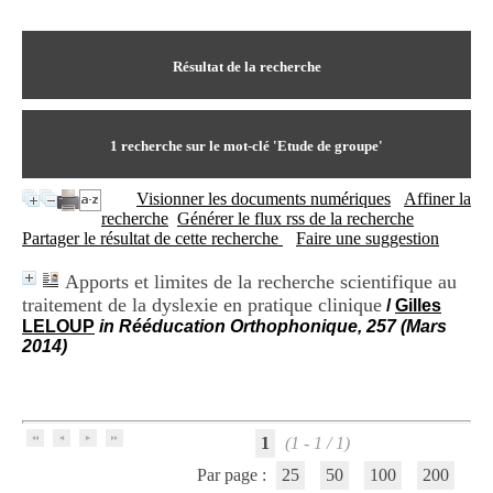
I
du CRA Rhône-Alpes
n
Centre Hospitalier le Vinatier
f
bât 211
o
Résultat de la recherche
95, Bd Pinel
r
69678 Bron Cedex
m
Horaires
a
Lundi au Vendredi
t
1
recherche sur le mot-clé
'Etude de groupe'
9h00-12h00 13h30-16h00
i
Contact
o
Tél:
+33(0)4 37 91 54 65
Visionner les documents numériques
Affiner la
n
Fax:
+33(0)4 37 91 54 37
recherche
Générer le flux rss de la recherche
e
Mail
Partager le résultat de cette recherche
Faire une suggestion
t
d
Apports et limites de la recherche scientifique au
e
traitement de la dyslexie en pratique clinique
D
/
Gilles
o
LELOUP
in Rééducation Orthophonique, 257 (Mars
c
2014)
u
m
e
n
t
1
(1 - 1 / 1)
a
Par page :
25
50
100
200
t