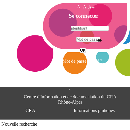
A-
A
A+
A
Se connecter
c
c
u
e
A
i
d
l
r
Mot de passe oublié ?
e
s
s
e
<
C
e
Centre d'Information et de documentation du CRA
n
Rhône-Alpes
t
CRA
Informations pratiques
r
e
d
Adresse
Nouvelle recherche
'
Centre d'information et de documentat