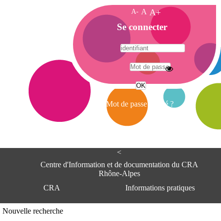
A-
A
A+
A
Se connecter
c
c
u
e
A
i
d
l
r
Mot de passe oublié ?
e
s
s
e
<
C
e
Centre d'Information et de documentation du CRA
n
Rhône-Alpes
t
CRA
Informations pratiques
r
e
d
Adresse
Nouvelle recherche
'
Centre d'information et de documentat