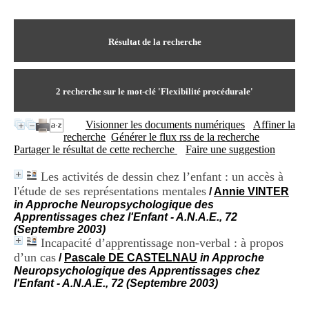
I
du CRA Rhône-Alpes
n
Centre Hospitalier le Vinatier
f
bât 211
o
Résultat de la recherche
95, Bd Pinel
r
69678 Bron Cedex
m
Horaires
a
Lundi au Vendredi
t
2
recherche sur le mot-clé
'Flexibilité procédurale'
9h00-12h00 13h30-16h00
i
Contact
o
Tél:
+33(0)4 37 91 54 65
Visionner les documents numériques
Affiner la
n
Fax:
+33(0)4 37 91 54 37
recherche
Générer le flux rss de la recherche
e
Mail
Partager le résultat de cette recherche
Faire une suggestion
t
d
Les activités de dessin chez l’enfant : un accès à
e
l'étude de ses représentations mentales
D
/
Annie VINTER
o
in Approche Neuropsychologique des
c
Apprentissages chez l'Enfant - A.N.A.E., 72
u
(Septembre 2003)
m
Incapacité d’apprentissage non-verbal : à propos
e
d’un cas
/
Pascale DE CASTELNAU
in Approche
n
Neuropsychologique des Apprentissages chez
t
l'Enfant - A.N.A.E., 72 (Septembre 2003)
a
t