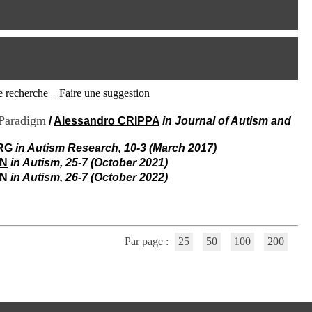
I
95, Bd Pinel
n
69678 Bron Cedex
f
Horaires
o
Lundi au Vendredi
r
9h00-12h00 13h30-16h00
m
Contact
a
Tél:
+33(0)4 37 91 54 65
t
tte recherche
Faire une suggestion
Fax:
+33(0)4 37 91 54 37
i
Mail
o
 Paradigm
/
Alessandro CRIPPA
in Journal of Autism and
n
e
RG
in Autism Research, 10-3 (March 2017)
t
IN
in Autism, 25-7 (October 2021)
d
IN
in Autism, 26-7 (October 2022)
e
D
o
c
u
Par page :
25
50
100
200
m
e
n
t
a
t