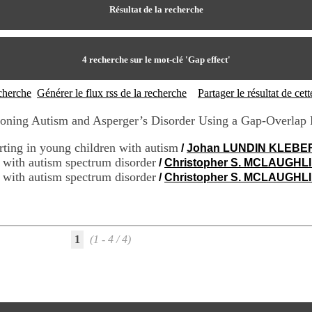
Résultat de la recherche
4
recherche sur le mot-clé
'Gap effect'
echerche
Générer le flux rss de la recherche
Partager le résultat de ce
ioning Autism and Asperger’s Disorder Using a Gap-Overlap
rting in young children with autism
/
Johan LUNDIN KLEBE
 with autism spectrum disorder
/
Christopher S. MCLAUGHL
 with autism spectrum disorder
/
Christopher S. MCLAUGHL
1
(1 - 4 / 4)