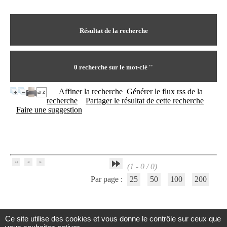
I
du CRA Rhône-Alpes
n
Centre Hospitalier le Vinatier
f
bât 211
o
Résultat de la recherche
95, Bd Pinel
r
69678 Bron Cedex
m
Horaires
a
Lundi au Vendredi
t
0
recherche sur le mot-clé
''
9h00-12h00 13h30-16h00
i
Contact
o
Tél:
+33(0)4 37 91 54 65
Affiner la recherche
Générer le flux rss de la
n
Fax:
+33(0)4 37 91 54 37
recherche
Partager le résultat de cette recherche
e
Mail
Faire une suggestion
t
d
e
D
o
c
(1 - 0 / 0)
u
m
Par page :
25
50
100
200
e
n
t
a
Ce site utilise des cookies et vous donne le contrôle sur ceux que
t
Centre d'Information et de Documentation