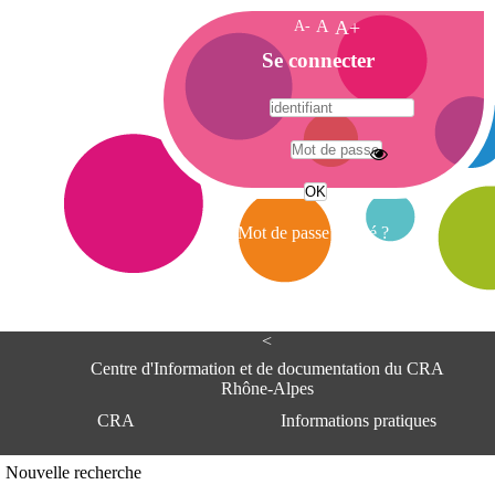
A-
A
A+
A
Se connecter
c
c
u
e
A
i
d
l
r
Mot de passe oublié ?
e
s
s
e
<
C
e
Centre d'Information et de documentation du CRA
n
Rhône-Alpes
t
CRA
Informations pratiques
r
e
d
Adresse
Nouvelle recherche
'
Centre d'information et de documentat