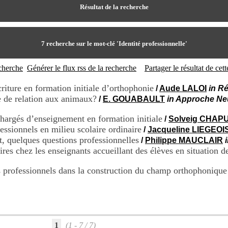
Résultat de la recherche
7
recherche sur le mot-clé
'Identité professionnelle'
echerche
Générer le flux rss de la recherche
Partager le résultat de ce
criture en formation initiale d’orthophonie
/
Aude LALOI
in R
 de relation aux animaux?
/
E. GOUABAULT
in Approche Ne
hargés d’enseignement en formation initiale
/
Solveig CHAPU
essionnels en milieu scolaire ordinaire
/
Jacqueline LIEGEOI
t, quelques questions professionnelles
/
Philippe MAUCLAIR
ires chez les enseignants accueillant des élèves en situation 
rs professionnels dans la construction du champ orthophonique
1
(1 - 7 / 7)