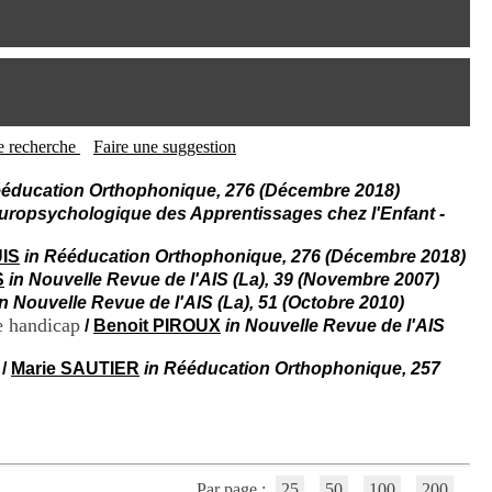
I
95, Bd Pinel
n
69678 Bron Cedex
f
Horaires
o
Lundi au Vendredi
r
9h00-12h00 13h30-16h00
m
Contact
a
Tél:
+33(0)4 37 91 54 65
t
tte recherche
Faire une suggestion
Fax:
+33(0)4 37 91 54 37
i
Mail
o
ééducation Orthophonique, 276 (Décembre 2018)
n
uropsychologique des Apprentissages chez l'Enfant -
e
t
IS
in Rééducation Orthophonique, 276 (Décembre 2018)
d
S
in Nouvelle Revue de l'AIS (La), 39 (Novembre 2007)
e
in Nouvelle Revue de l'AIS (La), 51 (Octobre 2010)
D
o
de handicap
/
Benoit PIROUX
in Nouvelle Revue de l'AIS
c
u
/
Marie SAUTIER
in Rééducation Orthophonique, 257
m
e
n
t
a
t
Par page :
25
50
100
200