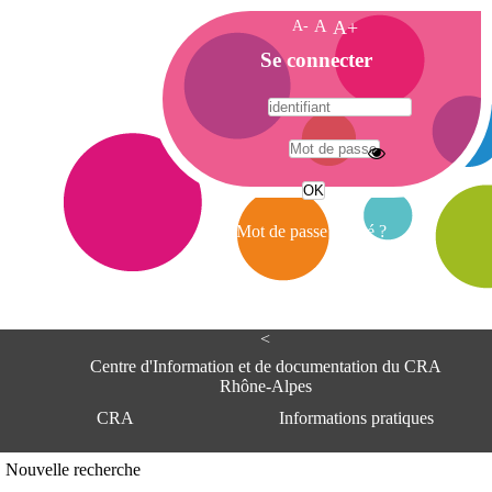
A-
A
A+
A
Se connecter
c
c
u
e
A
i
d
l
r
Mot de passe oublié ?
e
s
s
e
<
C
e
Centre d'Information et de documentation du CRA
n
Rhône-Alpes
t
CRA
Informations pratiques
r
e
d
Adresse
Nouvelle recherche
'
Centre d'information et de documentat