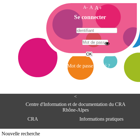
A-
A
A+
A
Se connecter
c
c
u
e
A
i
d
l
r
Mot de passe oublié ?
e
s
s
e
<
C
e
Centre d'Information et de documentation du CRA
n
Rhône-Alpes
t
CRA
Informations pratiques
r
e
d
Adresse
Nouvelle recherche
'
Centre d'information et de documentat