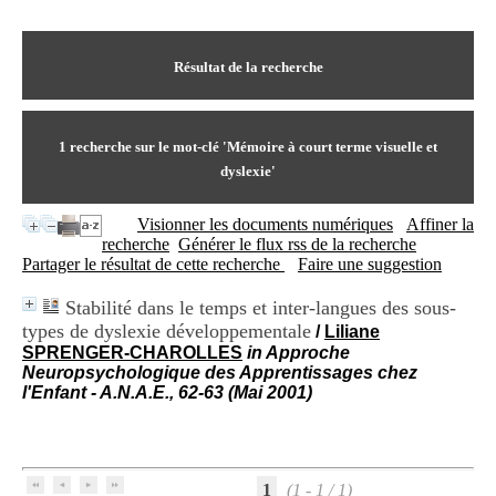
I
du CRA Rhône-Alpes
n
Centre Hospitalier le Vinatier
f
bât 211
o
Résultat de la recherche
95, Bd Pinel
r
69678 Bron Cedex
m
Horaires
a
Lundi au Vendredi
t
1
recherche sur le mot-clé
'Mémoire à court terme visuelle et
9h00-12h00 13h30-16h00
i
Contact
dyslexie'
o
Tél:
+33(0)4 37 91 54 65
n
Fax:
+33(0)4 37 91 54 37
Visionner les documents numériques
Affiner la
e
Mail
recherche
Générer le flux rss de la recherche
t
Partager le résultat de cette recherche
Faire une suggestion
d
e
D
Stabilité dans le temps et inter-langues des sous-
o
types de dyslexie développementale
/
Liliane
c
SPRENGER-CHAROLLES
in Approche
u
Neuropsychologique des Apprentissages chez
m
l'Enfant - A.N.A.E., 62-63 (Mai 2001)
e
n
t
a
t
1
(1 - 1 / 1)