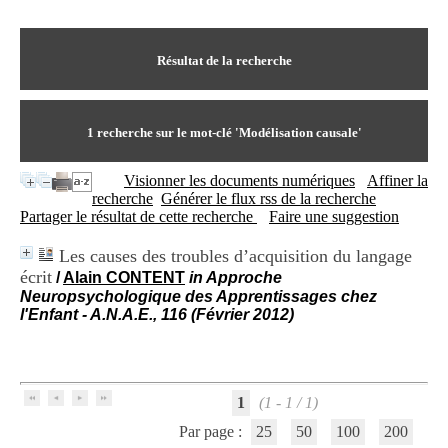
I
du CRA Rhône-Alpes
n
Centre Hospitalier le Vinatier
f
bât 211
o
Résultat de la recherche
95, Bd Pinel
r
69678 Bron Cedex
m
Horaires
a
Lundi au Vendredi
t
1
recherche sur le mot-clé
'Modélisation causale'
9h00-12h00 13h30-16h00
i
Contact
o
Tél:
+33(0)4 37 91 54 65
Visionner les documents numériques
Affiner la
n
Fax:
+33(0)4 37 91 54 37
recherche
Générer le flux rss de la recherche
e
Mail
Partager le résultat de cette recherche
Faire une suggestion
t
d
Les causes des troubles d’acquisition du langage
e
écrit
D
/
Alain CONTENT
in Approche
o
Neuropsychologique des Apprentissages chez
c
l'Enfant - A.N.A.E., 116 (Février 2012)
u
m
e
n
t
1
(1 - 1 / 1)
a
Par page :
25
50
100
200
t