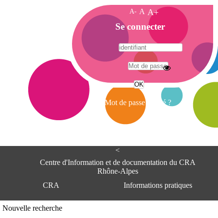
A-
A
A+
A
Se connecter
c
c
u
e
A
i
d
l
r
Mot de passe oublié ?
e
s
s
e
<
C
e
Centre d'Information et de documentation du CRA
n
Rhône-Alpes
t
CRA
Informations pratiques
r
e
d
Adresse
Nouvelle recherche
'
Centre d'information et de documentat