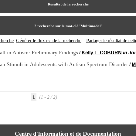
Résultat de la recherche
2
recherche sur le mot-clé
'Multimodal'
echerche
Générer le flux rss de la recherche
Partager le résultat de ce
ll in Autism: Preliminary Findings
/
Kelly L. COBURN
in Jo
n Stimuli in Adolescents with Autism Spectrum Disorder
/
M
1
(1 - 2 / 2)
Centre d'Information et de Documentation