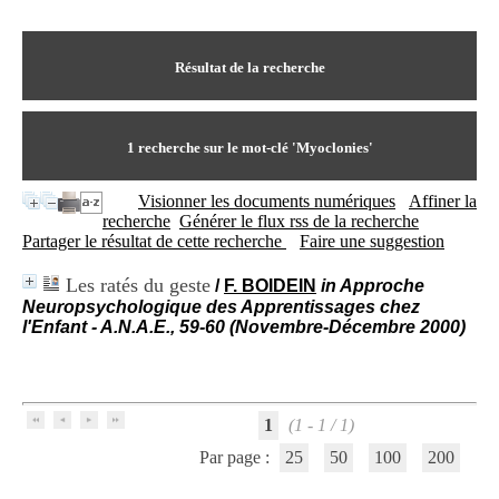
I
du CRA Rhône-Alpes
n
Centre Hospitalier le Vinatier
f
bât 211
o
Résultat de la recherche
95, Bd Pinel
r
69678 Bron Cedex
m
Horaires
a
Lundi au Vendredi
t
1
recherche sur le mot-clé
'Myoclonies'
9h00-12h00 13h30-16h00
i
Contact
o
Tél:
+33(0)4 37 91 54 65
Visionner les documents numériques
Affiner la
n
Fax:
+33(0)4 37 91 54 37
recherche
Générer le flux rss de la recherche
e
Mail
Partager le résultat de cette recherche
Faire une suggestion
t
d
Les ratés du geste
/
F. BOIDEIN
in Approche
e
Neuropsychologique des Apprentissages chez
D
l'Enfant - A.N.A.E., 59-60 (Novembre-Décembre 2000)
o
c
u
m
e
1
(1 - 1 / 1)
n
t
Par page :
25
50
100
200
a
t