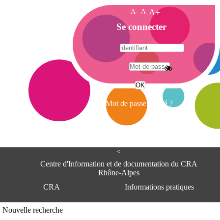
A-
A
A+
A
Se connecter
c
c
u
e
A
i
d
l
r
Mot de passe oublié ?
e
s
s
e
<
C
e
Centre d'Information et de documentation du CRA
n
Rhône-Alpes
t
CRA
Informations pratiques
r
e
d
Adresse
Nouvelle recherche
'
Centre d'information et de documentat