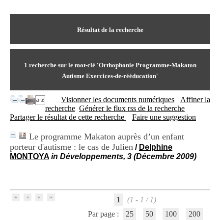
I
du CRA Rhône-Alpes
n
Centre Hospitalier le Vinatier
f
bât 211
o
Résultat de la recherche
95, Bd Pinel
r
69678 Bron Cedex
m
Horaires
a
Lundi au Vendredi
t
1
recherche sur le mot-clé
'Orthophonie Programme-Makaton
9h00-12h00 13h30-16h00
i
Contact
Autisme Exercices-de-rééducation'
o
Tél:
+33(0)4 37 91 54 65
n
Fax:
+33(0)4 37 91 54 37
Visionner les documents numériques
Affiner la
e
Mail
recherche
Générer le flux rss de la recherche
t
Partager le résultat de cette recherche
Faire une suggestion
d
e
D
Le programme Makaton auprès d’un enfant
o
porteur d'autisme : le cas de Julien
/
Delphine
c
MONTOYA
in Développements, 3 (Décembre 2009)
u
m
e
n
t
1
(1 - 1 / 1)
a
Par page :
25
50
100
200
t