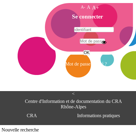
A-
A
A+
A
Se connecter
c
c
u
e
A
i
d
l
r
Mot de passe oublié ?
e
s
s
e
<
C
e
Centre d'Information et de documentation du CRA
n
Rhône-Alpes
t
CRA
Informations pratiques
r
e
d
Adresse
Nouvelle recherche
'
Centre d'information et de documentat