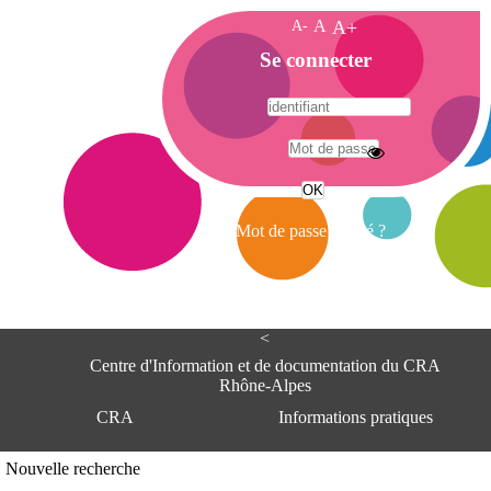
A-
A
A+
A
Se connecter
c
c
u
e
A
i
d
l
r
Mot de passe oublié ?
e
s
s
e
<
C
e
Centre d'Information et de documentation du CRA
n
Rhône-Alpes
t
CRA
Informations pratiques
r
e
d
Adresse
Nouvelle recherche
'
Centre d'information et de documentat