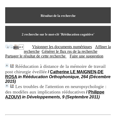
I
du CRA Rhône-Alpes
n
Centre Hospitalier le Vinatier
f
bât 211
o
Résultat de la recherche
95, Bd Pinel
r
69678 Bron Cedex
m
Horaires
a
Lundi au Vendredi
t
2
recherche sur le mot-clé
'Rééducation cognitive'
9h00-12h00 13h30-16h00
i
Contact
o
Tél:
+33(0)4 37 91 54 65
Visionner les documents numériques
Affiner la
n
Fax:
+33(0)4 37 91 54 37
recherche
Générer le flux rss de la recherche
e
Mail
Partager le résultat de cette recherche
Faire une suggestion
t
d
Rééducation à distance de la mémoire de travail
e
post chirurgie éveillée
D
/
Catherine LE MAIGNEN-DE
o
ROSA
in Rééducation Orthophonique, 264 (Décembre
c
2015)
u
Les troubles de l'attention en neuropsychologie :
m
des modèles aux implications rééducatives
/
Philippe
e
AZOUVI
in Développements, 9 (Septembre 2011)
n
t
a
t