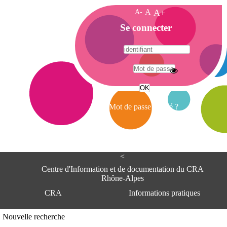
A-
A
A+
A
Se connecter
c
c
u
e
A
i
d
l
r
Mot de passe oublié ?
e
s
s
e
<
C
e
Centre d'Information et de documentation du CRA
n
Rhône-Alpes
t
CRA
Informations pratiques
r
e
d
Adresse
Nouvelle recherche
'
Centre d'information et de documentat