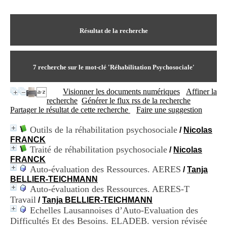
I
du CRA Rhône-Alpes
n
Centre Hospitalier le Vinatier
f
bât 211
o
Résultat de la recherche
95, Bd Pinel
r
69678 Bron Cedex
m
Horaires
a
Lundi au Vendredi
t
7
recherche sur le mot-clé
'Réhabilitation Psychosociale'
9h00-12h00 13h30-16h00
i
Contact
o
Tél:
+33(0)4 37 91 54 65
Visionner les documents numériques
Affiner la
n
Fax:
+33(0)4 37 91 54 37
recherche
Générer le flux rss de la recherche
e
Mail
Partager le résultat de cette recherche
Faire une suggestion
t
d
Outils de la réhabilitation psychosociale
/
Nicolas
e
FRANCK
D
Traité de réhabilitation psychosociale
o
/
Nicolas
c
FRANCK
u
Auto-évaluation des Ressources. AERES
/
Tanja
m
BELLIER-TEICHMANN
e
Auto-évaluation des Ressources. AERES-T
n
Travail
/
Tanja BELLIER-TEICHMANN
t
Echelles Lausannoises d’Auto-Evaluation des
a
Difficultés Et des Besoins. ELADEB. version révisée
t