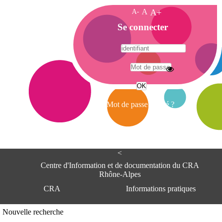
A-
A
A+
A
Se connecter
c
c
u
e
A
i
d
l
r
Mot de passe oublié ?
e
s
s
e
<
C
e
Centre d'Information et de documentation du CRA
n
Rhône-Alpes
t
CRA
Informations pratiques
r
e
d
Adresse
Nouvelle recherche
'
Centre d'information et de documentat