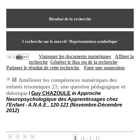
I
du CRA Rhône-Alpes
n
Centre Hospitalier le Vinatier
f
bât 211
o
Résultat de la recherche
95, Bd Pinel
r
69678 Bron Cedex
m
Horaires
a
Lundi au Vendredi
t
1
recherche sur le mot-clé
'Représentation symbolique'
9h00-12h00 13h30-16h00
i
Contact
o
Tél:
+33(0)4 37 91 54 65
Visionner les documents numériques
Affiner la
n
Fax:
+33(0)4 37 91 54 37
recherche
Générer le flux rss de la recherche
e
Mail
Partager le résultat de cette recherche
Faire une suggestion
t
d
Améliorer les compétences numériques des
e
enfants trisomiques 21: une question pédagogique et
D
o
théorique
/
Guy CHAZOULE
in Approche
c
Neuropsychologique des Apprentissages chez
u
l'Enfant - A.N.A.E., 120-121 (Novembre-Décembre
m
2012)
e
n
t
a
t
1
(1 - 1 / 1)