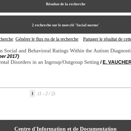
Résultat de la recherche
2
recherche sur le mot-clé
'Social norms'
echerche
Générer le flux rss de la recherche
Partager le résultat de ce
on Social and Behavioral Ratings Within the Autism Diagnost
ber 2017)
ntal Disorders in an Ingroup/Outgroup Setting
/
E. VAUCHE
1
(1 - 2 / 2)
Centre d'Information et de Documentation