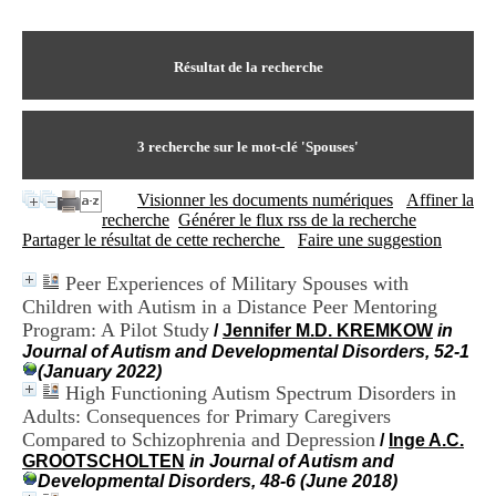
I
du CRA Rhône-Alpes
n
Centre Hospitalier le Vinatier
f
bât 211
o
Résultat de la recherche
95, Bd Pinel
r
69678 Bron Cedex
m
Horaires
a
Lundi au Vendredi
t
3
recherche sur le mot-clé
'Spouses'
9h00-12h00 13h30-16h00
i
Contact
o
Tél:
+33(0)4 37 91 54 65
Visionner les documents numériques
Affiner la
n
Fax:
+33(0)4 37 91 54 37
recherche
Générer le flux rss de la recherche
e
Mail
Partager le résultat de cette recherche
Faire une suggestion
t
d
Peer Experiences of Military Spouses with
e
Children with Autism in a Distance Peer Mentoring
D
o
Program: A Pilot Study
/
Jennifer M.D. KREMKOW
in
c
Journal of Autism and Developmental Disorders, 52-1
u
(January 2022)
m
High Functioning Autism Spectrum Disorders in
e
Adults: Consequences for Primary Caregivers
n
Compared to Schizophrenia and Depression
/
Inge A.C.
t
GROOTSCHOLTEN
in Journal of Autism and
a
Developmental Disorders, 48-6 (June 2018)
t