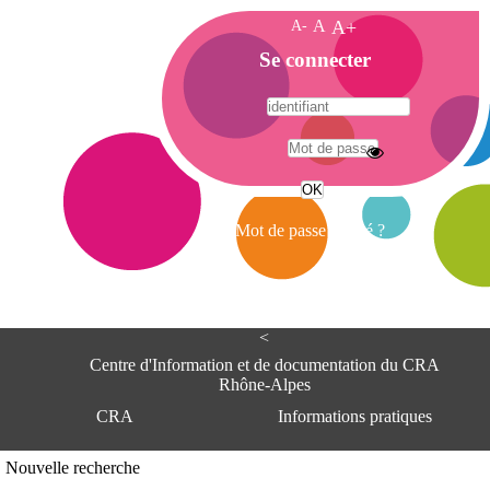
A-
A
A+
A
Se connecter
c
c
u
e
A
i
d
l
r
Mot de passe oublié ?
e
s
s
e
<
C
e
Centre d'Information et de documentation du CRA
n
Rhône-Alpes
t
CRA
Informations pratiques
r
e
d
Adresse
Nouvelle recherche
'
Centre d'information et de documentat