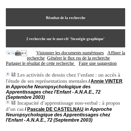
I
du CRA Rhône-Alpes
n
Centre Hospitalier le Vinatier
f
bât 211
o
Résultat de la recherche
95, Bd Pinel
r
69678 Bron Cedex
m
Horaires
a
Lundi au Vendredi
t
2
recherche sur le mot-clé
'Stratégie graphique'
9h00-12h00 13h30-16h00
i
Contact
o
Tél:
+33(0)4 37 91 54 65
Visionner les documents numériques
Affiner la
n
Fax:
+33(0)4 37 91 54 37
recherche
Générer le flux rss de la recherche
e
Mail
Partager le résultat de cette recherche
Faire une suggestion
t
d
Les activités de dessin chez l’enfant : un accès à
e
l'étude de ses représentations mentales
D
/
Annie VINTER
o
in Approche Neuropsychologique des
c
Apprentissages chez l'Enfant - A.N.A.E., 72
u
(Septembre 2003)
m
Incapacité d’apprentissage non-verbal : à propos
e
d’un cas
/
Pascale DE CASTELNAU
in Approche
n
Neuropsychologique des Apprentissages chez
t
l'Enfant - A.N.A.E., 72 (Septembre 2003)
a
t