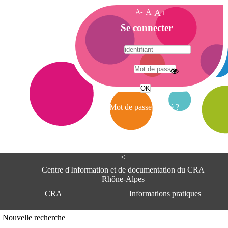
A-
A
A+
A
Se connecter
c
c
u
e
A
i
d
l
r
Mot de passe oublié ?
e
s
s
e
<
C
e
Centre d'Information et de documentation du CRA
n
Rhône-Alpes
t
CRA
Informations pratiques
r
e
d
Adresse
Nouvelle recherche
'
Centre d'information et de documentat